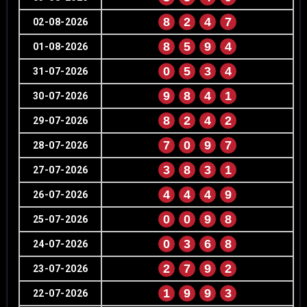
8
2
4
7
02-08-2026
8
5
9
4
01-08-2026
0
5
3
4
31-07-2026
9
8
4
1
30-07-2026
8
2
4
2
29-07-2026
7
0
9
7
28-07-2026
3
8
3
1
27-07-2026
4
4
4
9
26-07-2026
0
0
9
8
25-07-2026
0
3
6
8
24-07-2026
2
7
9
2
23-07-2026
1
9
9
3
22-07-2026