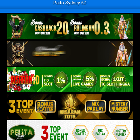
Paito Sydney 6D