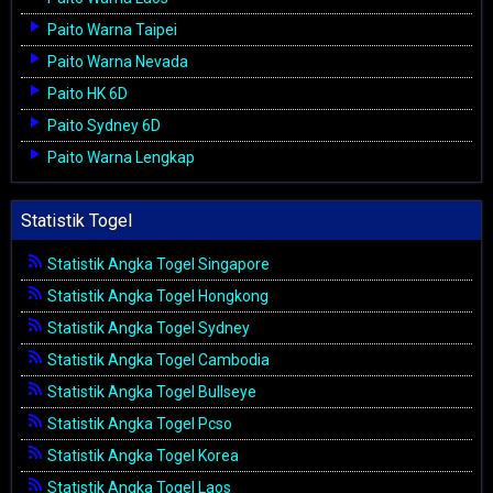
Paito Warna Taipei
Paito Warna Nevada
Paito HK 6D
Paito Sydney 6D
Paito Warna Lengkap
Statistik Togel
Statistik Angka Togel Singapore
Statistik Angka Togel Hongkong
Statistik Angka Togel Sydney
Statistik Angka Togel Cambodia
Statistik Angka Togel Bullseye
Statistik Angka Togel Pcso
Statistik Angka Togel Korea
Statistik Angka Togel Laos