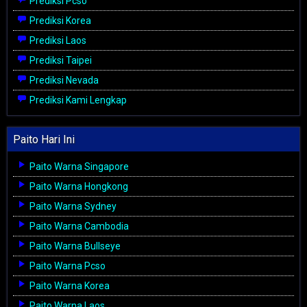
Prediksi Pcso
Prediksi Korea
Prediksi Laos
Prediksi Taipei
Prediksi Nevada
Prediksi Kami Lengkap
Paito Hari Ini
Paito Warna Singapore
Paito Warna Hongkong
Paito Warna Sydney
Paito Warna Cambodia
Paito Warna Bullseye
Paito Warna Pcso
Paito Warna Korea
Paito Warna Laos