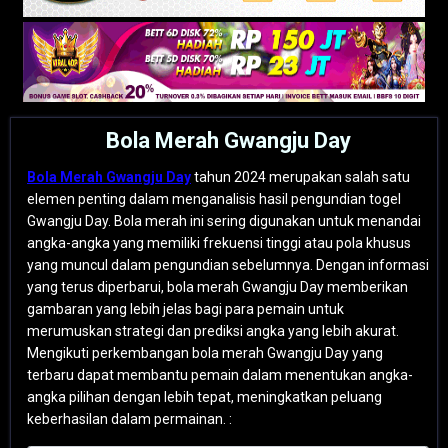
Bola Merah Gwangju Day
Bola Merah Gwangju Day
tahun 2024 merupakan salah satu
elemen penting dalam menganalisis hasil pengundian togel
Gwangju Day. Bola merah ini sering digunakan untuk menandai
angka-angka yang memiliki frekuensi tinggi atau pola khusus
yang muncul dalam pengundian sebelumnya. Dengan informasi
yang terus diperbarui, bola merah Gwangju Day memberikan
gambaran yang lebih jelas bagi para pemain untuk
merumuskan strategi dan prediksi angka yang lebih akurat.
Mengikuti perkembangan bola merah Gwangju Day yang
terbaru dapat membantu pemain dalam menentukan angka-
angka pilihan dengan lebih tepat, meningkatkan peluang
keberhasilan dalam permainan. :