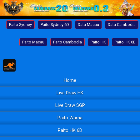
Paito Sydney
Paito Sydney 6D
Data Macau
Data Cambodia
Paito Macau
Paito Cambodia
Paito HK
Paito HK 6D
Home
Live Draw HK
Live Draw SGP
Paito Warna
Paito HK 6D